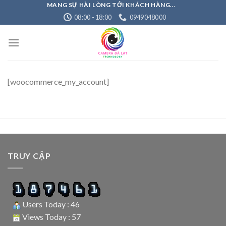
Skip
MANG SỰ HÀI LÒNG TỚI KHÁCH HÀNG...
08:00 - 18:00
0949048000
to
content
[woocommerce_my_account]
TRUY CẬP
Users Today : 46
Views Today : 57